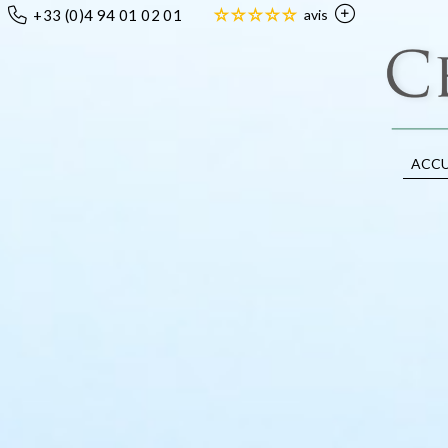
+33 (0)4 94 01 02 01
avis
ACCU