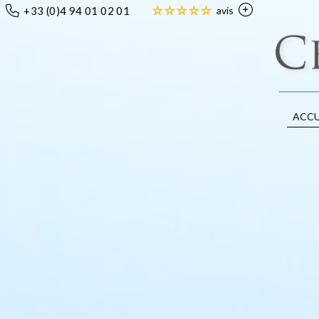
+33 (0)4 94 01 02 01
avis
ACCU